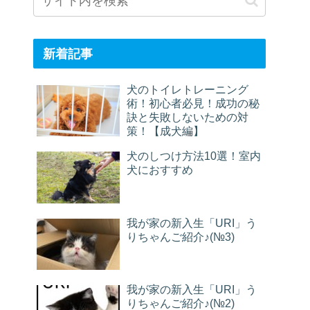
新着記事
犬のトイレトレーニング
術！初心者必見！成功の秘
訣と失敗しないための対
策！【成犬編】
犬のしつけ方法10選！室内
犬におすすめ
我が家の新入生「URI」う
りちゃんご紹介♪(№3)
我が家の新入生「URI」う
りちゃんご紹介♪(№2)