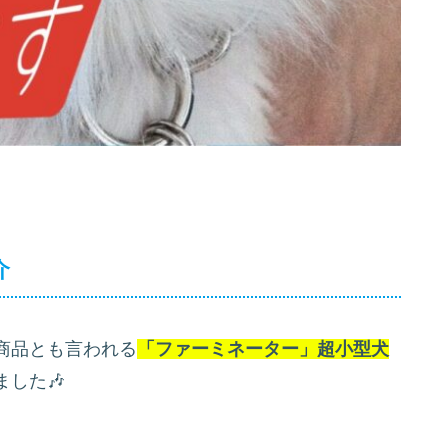
介
商品とも言われる
「ファーミネーター」超小型犬
した🎶