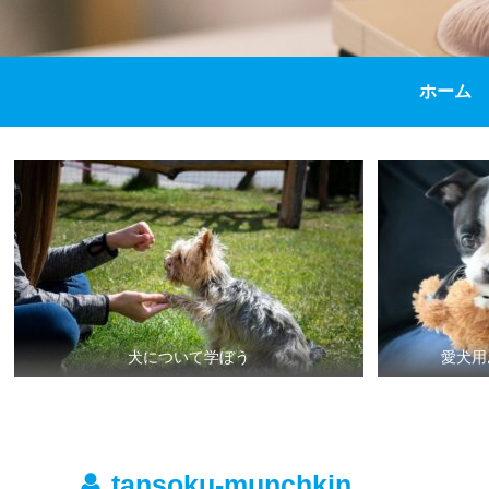
ホーム
犬について学ぼう
愛犬用
tansoku-munchkin