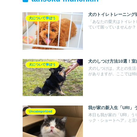
犬のトイレトレーニング
犬について学ぼう
「あなたの愛犬はトイレト
ていて困っていませんか？ あ
犬のしつけ方法10選！
犬について学ぼう
犬のしつけは、犬との生活
がありますが、ここでは特に
我が家の新入生「URI」う
Uncategorized
本日も我が家の「URI」う
ック・ショートヘア」と言い