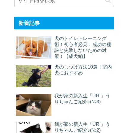
新着記事
犬のトイレトレーニング
術！初心者必見！成功の秘
訣と失敗しないための対
策！【成犬編】
犬のしつけ方法10選！室内
犬におすすめ
我が家の新入生「URI」う
りちゃんご紹介♪(№3)
我が家の新入生「URI」う
りちゃんご紹介♪(№2)