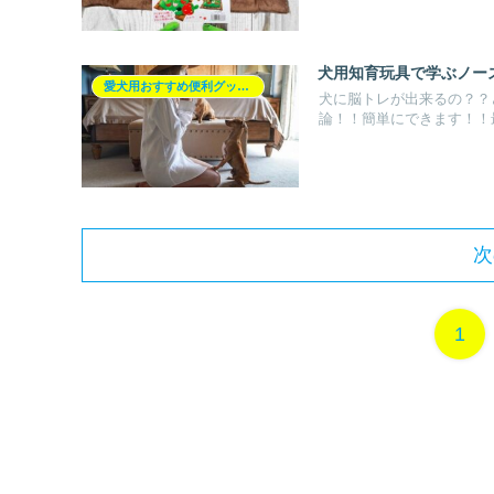
犬用知育玩具で学ぶノー
愛犬用おすすめ便利グッズ紹介♪
犬に脳トレが出来るの？？
論！！簡単にできます！！最
次
1