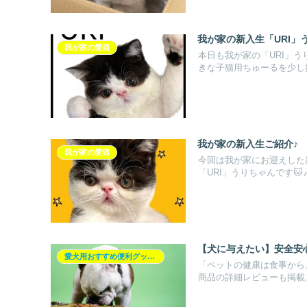
我が家の新入生「URI」う
我が家の愛猫
本日も我が家の「URI」う
きな子猫用ちゅーるを少し拝
我が家の新入生ご紹介♪
我が家の愛猫
今回は我が家にお迎えした
「URI」うりちゃんです🐱
【犬に与えたい】安全安
愛犬用おすすめ便利グッズ紹介♪
「ペットの健康は食事から
商品の詳細レビューも掲載