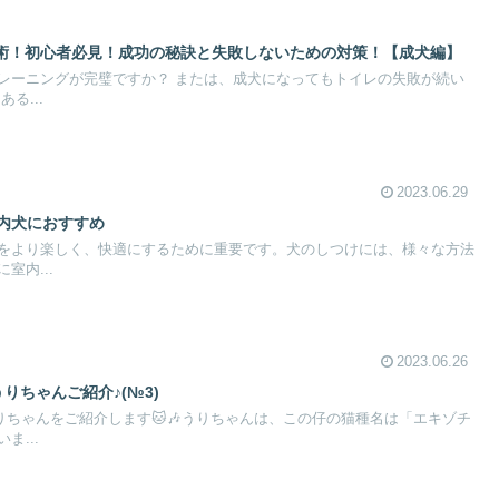
術！初心者必見！成功の秘訣と失敗しないための対策！【成犬編】
レーニングが完璧ですか？ または、成犬になってもトイレの失敗が続い
る...
2023.06.29
室内犬におすすめ
をより楽しく、快適にするために重要です。犬のしつけには、様々な方法
室内...
2023.06.26
りちゃんご紹介♪(№3)
りちゃんをご紹介します🐱🎶うりちゃんは、この仔の猫種名は「エキゾチ
ま...